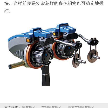
快。这样即便是复杂花样的多色织物也可稳定地投
纬。
本文标签：
喷气织机
,
节能喷气织机
,
高速节能喷气织机
,