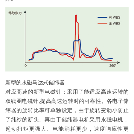
新型的永磁马达式储纬器
对应高速的新型电磁针：采用了能适应高速运转的
双线圈电磁针,提高高速运转时的可靠性。各电子储
纬器的旋转比率可单独设定，由于旋转变动小防止
了纬纱的断头。再由于储纬器电机采用永磁电机，
起动扭矩更强大、电能消耗更少，速度响应性更