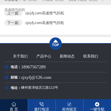
高速喷气织机
,
上一篇:
zjxyfj.com高速喷气织机
下一篇:
zjxyfj.com高速喷气织机
关于我们
产品中心
新闻动态
联系我们
18967567289
电话：
zjxyfj@126.com
邮箱：
嵊州黄泽镇滨江路113号
地址：
首 页
拨打电话
咨询留言
一键导航