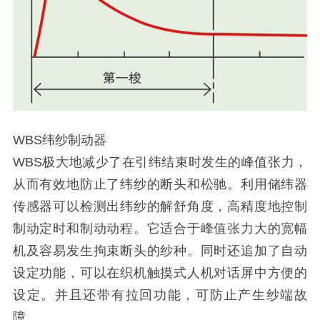
WBS纬纱制动器
WBS极大地减少了在引纬结束时发生的峰值张力，
从而有效地防止了纬纱的断头和松驰。利用储纬器
传感器可以检测出纬纱的解舒角度，高精度地控制
制动定时和制动动程。它适合于峰值张力大的宽幅
机及容易发生拘束断头的纱种。同时还追加了自动
设定功能，可以在织机触摸式人机对话屏中方便的
设定。并且还带有拉回功能，可防止产生纱端故
障。